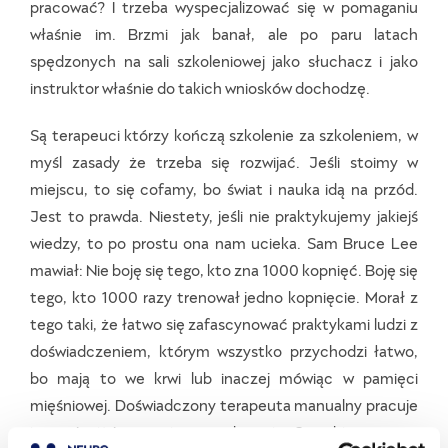
pracować? I trzeba wyspecjalizować się w pomaganiu
właśnie im. Brzmi jak banał, ale po paru latach
spędzonych na sali szkoleniowej jako słuchacz i jako
instruktor właśnie do takich wniosków dochodzę.
Są terapeuci którzy kończą szkolenie za szkoleniem, w
myśl zasady że trzeba się rozwijać. Jeśli stoimy w
miejscu, to się cofamy, bo świat i nauka idą na przód.
Jest to prawda. Niestety, jeśli nie praktykujemy jakiejś
wiedzy, to po prostu ona nam ucieka. Sam Bruce Lee
mawiał: Nie boję się tego, kto zna 1000 kopnięć. Boję się
tego, kto 1000 razy trenował jedno kopnięcie. Morał z
tego taki, że łatwo się zafascynować praktykami ludzi z
doświadczeniem, którym wszystko przychodzi łatwo,
bo mają to we krwi lub inaczej mówiąc w pamięci
mięśniowej. Doświadczony terapeuta manualny pracuje
inaczej, niż jest napisane w skrypcie. On robi to, czego