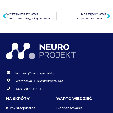
WCZEŚNIEJSZY WPIS
NASTĘPNY WPIS
Meridian centralny, połóg i regeneracja po porodzie
Czym jest Neuro Klub?
kontakt@neuroprojekt.pl
Warszawa ul. Kleszczowa 14a
+48 690 310 515
NA SKRÓTY
WARTO WIEDZIEĆ
Kursy stacjonarne
Dofinansowania