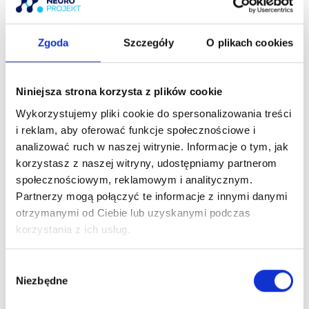
pacjent i jego tkanki potrzebują. A to wypływa z
doświadczenia, nie ze schematu. Wspomniany chwilę
Zgoda
Szczegóły
O plikach cookies
wcześniej filozof mawiał również: Be Water My Friend.
Czy jesteśmy na tyle zasobni w czas i środki finansowe
by jeździć na różne szkolenia, tylko po to by wybrać z
Niniejsza strona korzysta z plików cookie
nich tylko tą jedną rzecz, która nam się przyda?
Wykorzystujemy pliki cookie do spersonalizowania treści
Poznałem takie osoby. Mój mentor mawiał, że czasem
i reklam, aby oferować funkcje społecznościowe i
warto przeczytać jakąś książkę tylko dla ,,Tego jednego
analizować ruch w naszej witrynie. Informacje o tym, jak
zdania’’. Cóż, podpisuję się pod tym rękami i nogami, ale
korzystasz z naszej witryny, udostępniamy partnerom
droga na skróty, to to nie jest. Tacy ludzie to pasjonaci,
społecznościowym, reklamowym i analitycznym.
którzy z rozwiązywania problemów pacjentów uczynili
Partnerzy mogą połączyć te informacje z innymi danymi
sztukę.
otrzymanymi od Ciebie lub uzyskanymi podczas
korzystania z ich usług.
Od jakiegoś czasu zgłębiam wschodnie podejście do
problemów moich pacjentów. Do Klasycznej Chińskiej
W
Medycyny przywiodły mnie metody, którymi już od
Niezbędne
y
dawna pracuję. Dociekliwość i chęć dotarcia do wiedzy
b