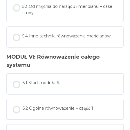
5.3 Od mięśnia do narządu i meridianu – case
study
5.4 Inne techniki równoważenia meridianów
MODUŁ VI: Równoważenie całego
systemu
6.1 Start modułu 6.
6.2 Ogólne równoważenie – część 1