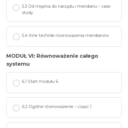
5.3 Od mięśnia do narządu i meridianu – case
study
5.4 Inne techniki równoważenia meridianów
MODUŁ VI: Równoważenie całego
systemu
6.1 Start modułu 6.
6.2 Ogólne równoważenie – część 1