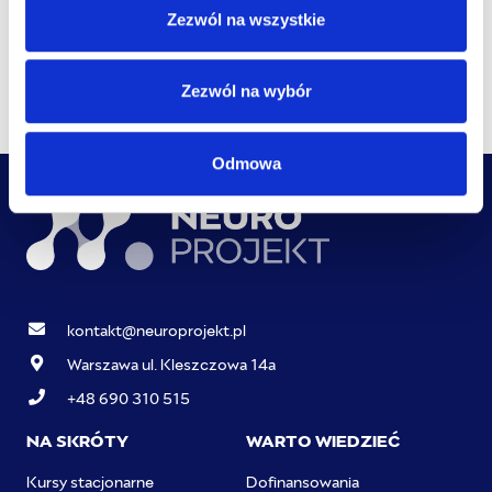
Zezwól na wszystkie
3. Psychoneuroimmunologiczne ujęcie chorób
tarczycy i osi HPA
Zezwól na wybór
Odmowa
kontakt@neuroprojekt.pl
Warszawa ul. Kleszczowa 14a
+48 690 310 515
NA SKRÓTY
WARTO WIEDZIEĆ
Kursy stacjonarne
Dofinansowania