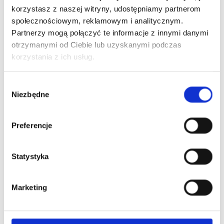
259
korzystasz z naszej witryny, udostępniamy partnerom
społecznościowym, reklamowym i analitycznym.
Partnerzy mogą połączyć te informacje z innymi danymi
Rozpocznij szkolenie
otrzymanymi od Ciebie lub uzyskanymi podczas
Dołącz do kursu
korzystania z ich usług.
W
Niezbędne
y
Program:
b
ó
Preferencje
r
1. Modulacja osi jelitowo-mózgowej
z
żywieniem, czyli jak prawidłowo nakarmić
g
Statystyka
mikrobiotę jelitową?
o
d
Marketing
y
2. Jak wyregulować swój rytm okołodobowy
we współczesnym świecie?