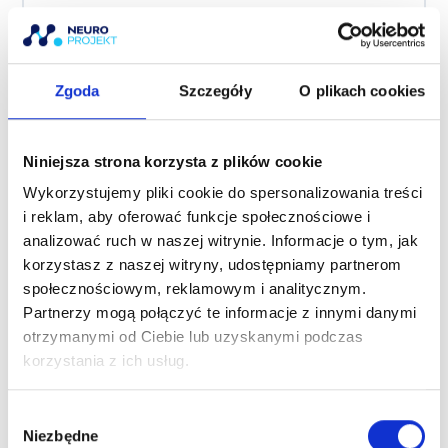
Neuro-Bark
Zgoda
Szczegóły
O plikach cookies
Neuro-Kolano
Niniejsza strona korzysta z plików cookie
Neuro-Kręgosłup
Wykorzystujemy pliki cookie do spersonalizowania treści
i reklam, aby oferować funkcje społecznościowe i
analizować ruch w naszej witrynie. Informacje o tym, jak
korzystasz z naszej witryny, udostępniamy partnerom
Neuroterapia Kręgosłupa
społecznościowym, reklamowym i analitycznym.
Partnerzy mogą połączyć te informacje z innymi danymi
otrzymanymi od Ciebie lub uzyskanymi podczas
korzystania z ich usług.
Neurodiagnostyka i Terapia w Bólach Głowy
W
Niezbędne
y