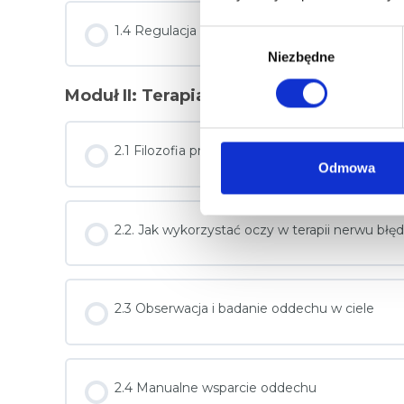
1.4 Regulacja sensoryczna podczas terapii
W
Niezbędne
y
b
Moduł II: Terapia manualna i regulacja
ó
r
z
2.1 Filozofia pracy
g
Odmowa
o
d
2.2. Jak wykorzystać oczy w terapii nerwu bł
y
2.3 Obserwacja i badanie oddechu w ciele
2.4 Manualne wsparcie oddechu