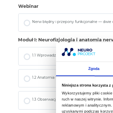
Webinar
Nerw błędny i przepony funkcjonalne — dwie d
Moduł I: Neurofizjologia i anatomia ne
1.1 Wprowadzenie: czym naprawdę jest nerw 
Zgoda
1.2 Anatomia funkcjonalna nerwu błędnego
Niniejsza strona korzysta z
Wykorzystujemy pliki cookie 
ruch w naszej witrynie. Inf
1.3 Obserwacja i badanie kliniczne
reklamowym i analitycznym. 
uzyskanymi podczas korzysta