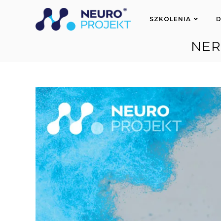
do
treści
SZKOLENIA
D
NER