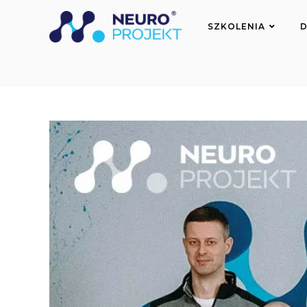
do
treści
SZKOLENIA
D