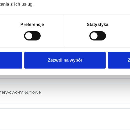
nia z ich usług.
Preferencje
Statystyka
ne
tyki
Zezwól na wybór
Z
dułu
y nerwowo-mięśniowe