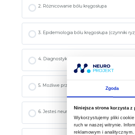
2. Różnicowanie bólu kręgosłupa
3. Epidemiologia bólu kręgosłupa (czynniki ryz
4. Diagnostyka różnicowa
5. Możliwe przyczyny bólu kręgosłupa. Stan ost
Zgoda
Niniejsza strona korzysta z
6. Jesteś neurologiem, chcesz tego czy nie c
Wykorzystujemy pliki cookie 
ruch w naszej witrynie. Inf
reklamowym i analitycznym. 