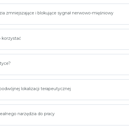
dzia zmniejszające i blokujące sygnał nerwowo-mięśniowy
o korzystać
ktyce?
podwójnej lokalizacji terapeutycznej
idealnego narzędzia do pracy