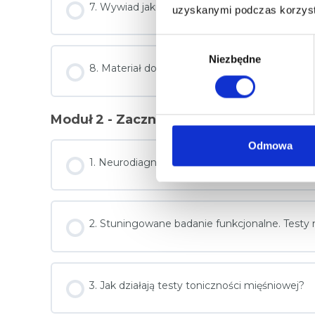
7. Wywiad jakiego nikt nie przeżył
uzyskanymi podczas korzysta
W
Niezbędne
y
8. Materiał dodatkowy – badanie neurologicz
b
ó
r
Moduł 2 - Zacznij łączyć kropki diagnos
z
g
Odmowa
o
1. Neurodiagnostyka – wstęp do drugiego mo
d
y
2. Stuningowane badanie funkcjonalne. Test
3. Jak działają testy toniczności mięśniowej?