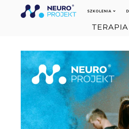
do
treści
SZKOLENIA
D
TERAPIA