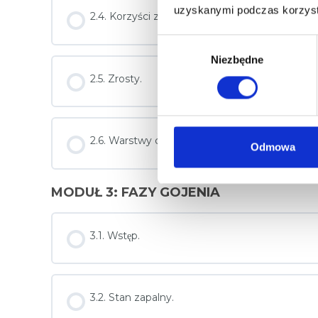
uzyskanymi podczas korzysta
2.4. Korzyści z leczenia blizny terapią manualn
W
Niezbędne
y
b
2.5. Zrosty.
ó
r
z
2.6. Warstwy ciała.
g
Odmowa
o
d
MODUŁ 3: FAZY GOJENIA
y
3.1. Wstęp.
3.2. Stan zapalny.