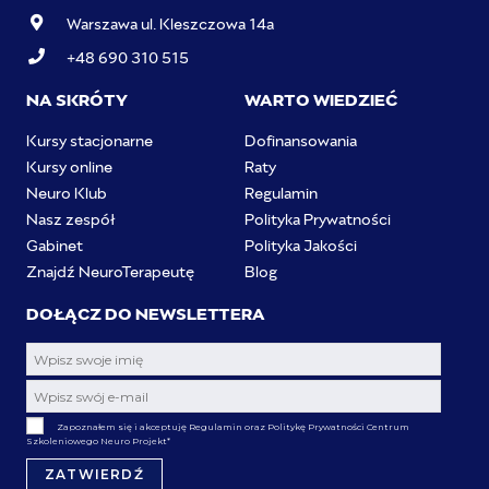
Warszawa ul. Kleszczowa 14a
+48 690 310 515
NA SKRÓTY
WARTO WIEDZIEĆ
Kursy stacjonarne
Dofinansowania
Kursy online
Raty
Neuro Klub
Regulamin
Nasz zespół
Polityka Prywatności
Gabinet
Polityka Jakości
Znajdź NeuroTerapeutę
Blog
DOŁĄCZ DO NEWSLETTERA
Zapoznałem się i akceptuję Regulamin oraz Politykę Prywatności Centrum
Szkoleniowego Neuro Projekt
*
ZATWIERDŹ