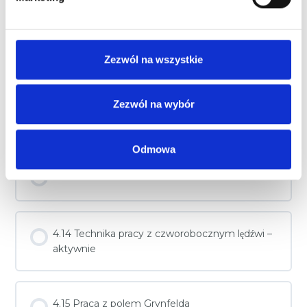
y
4.11 Rozluźnianie prostownika kręgosłupa
Zezwól na wszystkie
Zezwól na wybór
4.12 Technika drenażowa
Odmowa
4.13 Technika pracy z czworobocznym lędźwi
4.14 Technika pracy z czworobocznym lędźwi –
aktywnie
4.15 Praca z polem Grynfelda