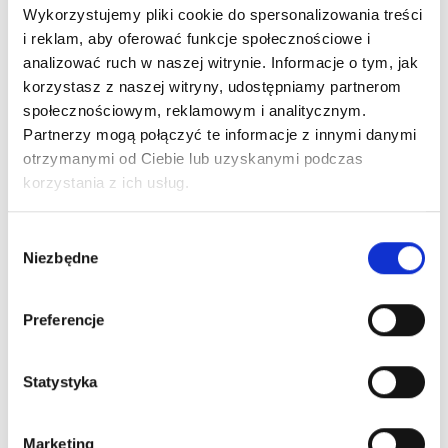
Wykorzystujemy pliki cookie do spersonalizowania treści
i reklam, aby oferować funkcje społecznościowe i
4.6 Techniki energii mięśniowej do zgięcia
analizować ruch w naszej witrynie. Informacje o tym, jak
korzystasz z naszej witryny, udostępniamy partnerom
społecznościowym, reklamowym i analitycznym.
Partnerzy mogą połączyć te informacje z innymi danymi
4.7 Technika pracy z mięśniem biodrowo-
otrzymanymi od Ciebie lub uzyskanymi podczas
lędźwiowym
korzystania z ich usług.
W
4.8 Technika pracy z mięśniem pośladkowym
Niezbędne
y
średnim
b
ó
Preferencje
r
4.9 Technika pracy z mięśniem gruszkowatym
z
g
Statystyka
o
d
4.10 Technika oscylacji
Marketing