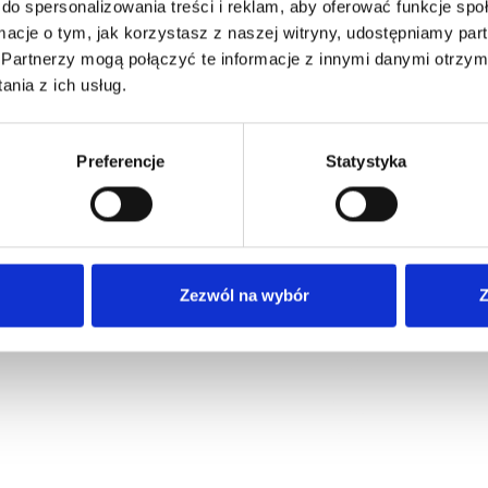
do spersonalizowania treści i reklam, aby oferować funkcje sp
Regulamin
ormacje o tym, jak korzystasz z naszej witryny, udostępniamy p
Zapoznałem się i akceptuję Regulamin oraz Polit
Polityka Prywatności
Partnerzy mogą połączyć te informacje z innymi danymi otrzym
Prywatności Centrum Szkoleniowego Neuro Projekt
*
Polityka Jakości
nia z ich usług.
ZATWIERDŹ
Blog
Preferencje
Statystyka
2026 Neuro Projekt Wszelkie prawa zastrzeżone
Zezwól na wybór
Z