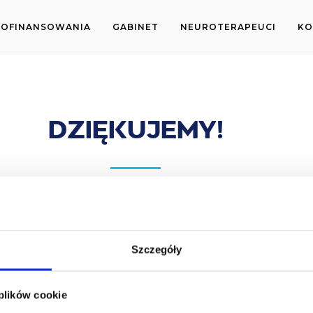
OFINANSOWANIA
GABINET
NEUROTERAPEUCI
KO
DZIĘKUJEMY!
iony. Po naszej weryfikacji niedługo zaktual
Szczegóły
WARTO WIEDZIEĆ
DOŁĄCZ DO NEWSLETTERA
 plików cookie
Dofinansowania
Raty