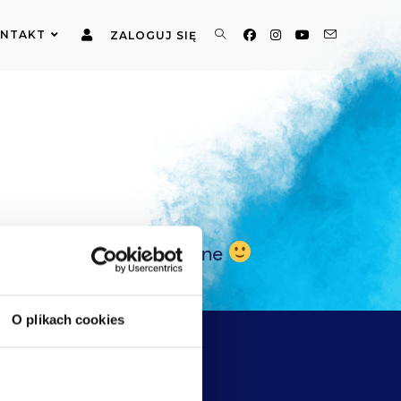
NTAKT
ZALOGUJ SIĘ
izujemy bazę o Twoje dane
O plikach cookies