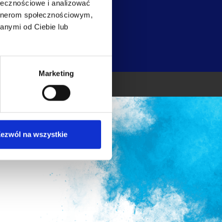
ołecznościowe i analizować
artnerom społecznościowym,
ykę
anymi od Ciebie lub
Marketing
ezwól na wszystkie