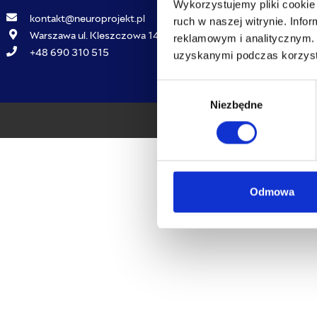
Wykorzystujemy pliki cookie 
Neuro Klub
kontakt@neuroprojekt.pl
ruch w naszej witrynie. Inf
Nasz zespół
Warszawa ul. Kleszczowa 14a
reklamowym i analitycznym. 
Gabinet
+48 690 310 515
uzyskanymi podczas korzysta
Znajdź NeuroTerapeutę
W
Niezbędne
y
© 
b
ó
r
z
g
Odmowa
o
d
y