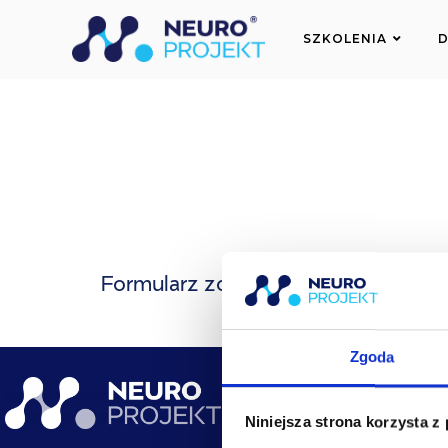
do
treści
SZKOLENIA
D
Formularz został prawidłowo wypełn
Zgoda
NA SKRÓTY
Niniejsza strona korzysta z
Kursy stacjonarne
Kursy online