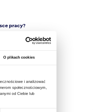
sce pracy?
ej wymarzonej i
et dwie, jedna od
ją do działania.
O plikach cookies
ołecznościowe i analizować
artnerom społecznościowym,
anymi od Ciebie lub