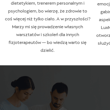
dietetykiem, trenerem personalnym i
emocj
psychologiem, bo wierzę, że zdrowie to
gabi
coś więcej niż tylko ciało. A w przyszłości?
aspek
Marzy mi się prowadzenie własnych
LuxM
warsztatów i szkoleń dla innych
otworz
fizjoterapeutów — bo wiedzą warto się
służy
dzielić.