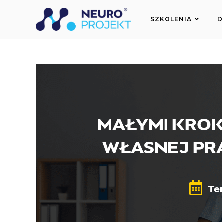
do
treści
SZKOLENIA
D
MAŁYMI KROK
WŁASNEJ PR
Te