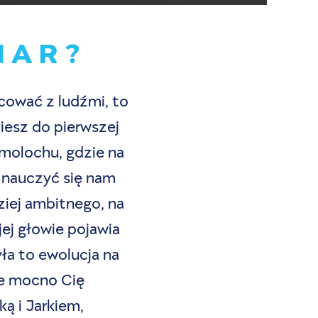
NAR?
acować z ludźmi, to
ziesz do pierwszej
 molochu, gdzie na
 nauczyć się nam
iej ambitnego, na
ej głowie pojawia
ła to ewolucja na
że mocno Cię
ą i Jarkiem,