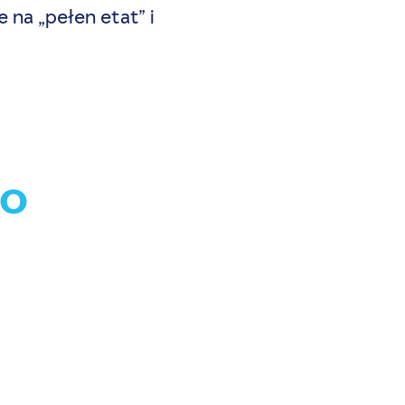
 na „pełen etat” i
GO