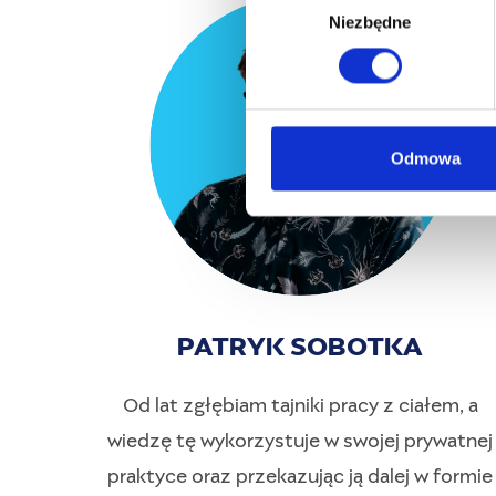
Niezbędne
y
b
ó
r
z
g
Odmowa
o
d
y
PATRYK SOBOTKA
Od lat zgłębiam tajniki pracy z ciałem, a
wiedzę tę wykorzystuje w swojej prywatnej
praktyce oraz przekazując ją dalej w formie