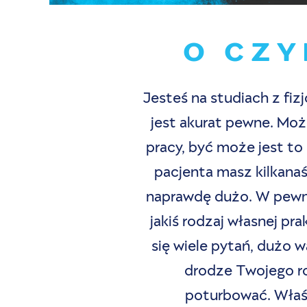
O CZY
Jesteś na studiach z fiz
jest akurat pewne. Możl
pracy, być może jest to
pacjenta masz kilkana
naprawdę dużo. W pewny
jakiś rodzaj własnej p
się wiele pytań, dużo 
drodze Twojego ro
poturbować. Właśn