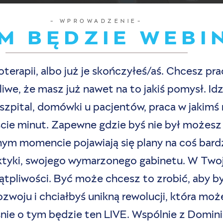
- WPROWADZENIE-
M BĘDZIE WEBI
joterapii, albo już je skończyłeś/aś. Chcesz pr
iwe, że masz już nawet na to jakiś pomysł. Id
 szpital, domówki u pacjentów, praca w jakimś
ście minut. Zapewne gdzie byś nie był możesz
m momencie pojawiają się plany na coś bardz
raktyki, swojego wymarzonego gabinetu. W Twoj
wątpliwości. Być może chcesz to zrobić, aby by
zwoju i chciałbyś unikną rewolucji, która mo
ie o tym będzie ten LIVE. Wspólnie z Dominik