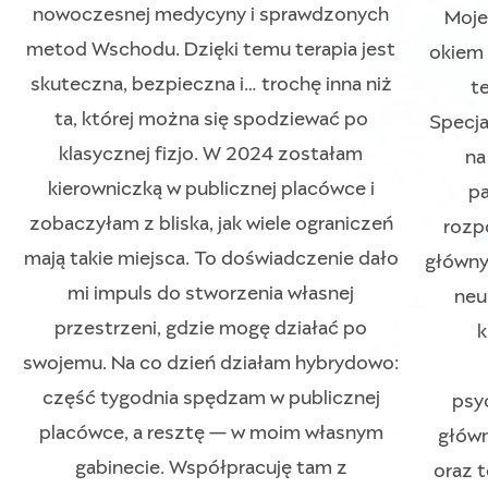
nowoczesnej medycyny i sprawdzonych
Moje
metod Wschodu. Dzięki temu terapia jest
okiem 
skuteczna, bezpieczna i… trochę inna niż
te
ta, której można się spodziewać po
Specja
klasycznej fizjo. W 2024 zostałam
na
kierowniczką w publicznej placówce i
pa
zobaczyłam z bliska, jak wiele ograniczeń
rozp
mają takie miejsca. To doświadczenie dało
główny
mi impuls do stworzenia własnej
neu
przestrzeni, gdzie mogę działać po
k
swojemu. Na co dzień działam hybrydowo:
część tygodnia spędzam w publicznej
psyc
placówce, a resztę — w moim własnym
główn
gabinecie. Współpracuję tam z
oraz 