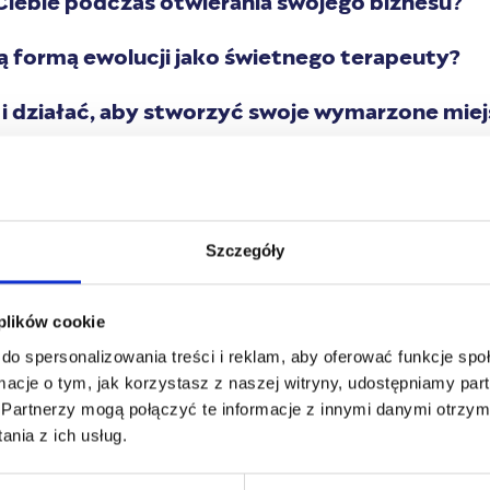
ną formą ewolucji jako świetnego terapeuty?
i działać, aby stworzyć swoje wymarzone miej
od nas listę „7 kroków do stworzenia swoj
ktyki”. A tak serio to list tych będzie naw
niki. Co zapewne będzie dla Ciebie inspirac
Szczegóły
 plików cookie
PROWADZĄCY
do spersonalizowania treści i reklam, aby oferować funkcje sp
ormacje o tym, jak korzystasz z naszej witryny, udostępniamy p
WEBINAR:
Partnerzy mogą połączyć te informacje z innymi danymi otrzym
nia z ich usług.