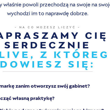
y właśnie powoli przechodzą na swoje na swoje
wychodzi im to naprawdę dobrze.
- NA CO MOŻESZ LICZYĆ -
APRASZAMY CIĘ
SERDECZNIE
LIVE, Z KTÓRE
DOWIESZ SIĘ:
markę zanim otworzysz swój gabinet?
acząć własną praktykę?
Ciebie podczas otwierania swojego biznesu?