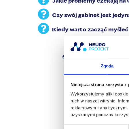
Czy swój gabinet jest jedy
Kiedy warto zacząć myśleć 
Ponadto dostaniesz 
satysfakcjonującej pra
Jarka, druga od Domi
Zgoda
Niniejsza strona korzysta z
Wykorzystujemy pliki cookie 
ruch w naszej witrynie. Inf
reklamowym i analitycznym. 
uzyskanymi podczas korzysta
W