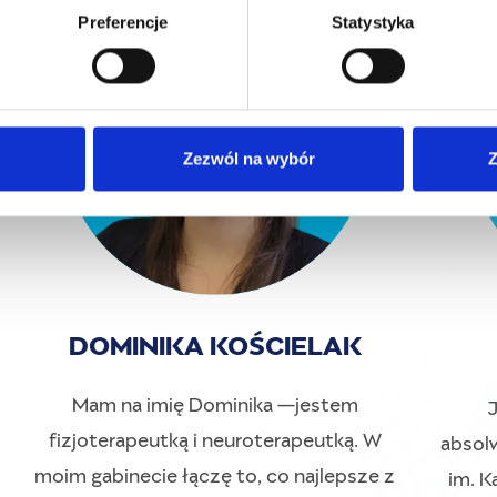
Preferencje
Statystyka
Zezwól na wybór
Z
DOMINIKA KOŚCIELAK
Mam na imię Dominika —jestem
J
fizjoterapeutką i neuroterapeutką. W
absol
moim gabinecie łączę to, co najlepsze z
im. K