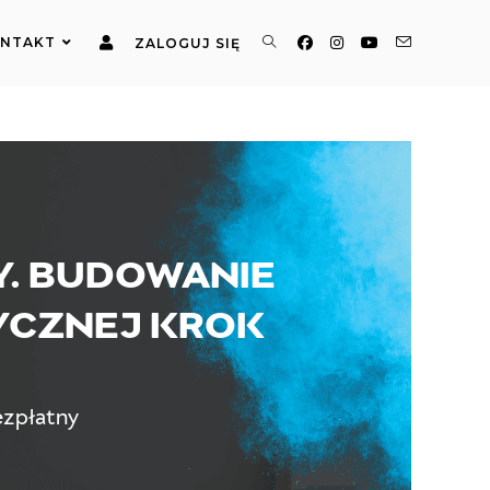
NTAKT
ZALOGUJ SIĘ
Y. BUDOWANIE
YCZNEJ KROK
zpłatny