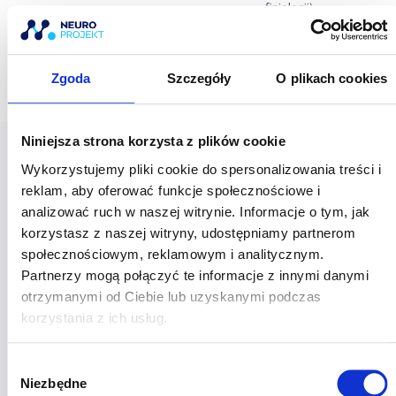
fizjologii)
Dostępne terminy
Zgoda
Szczegóły
O plikach cookies
Niniejsza strona korzysta z plików cookie
WARSZAWA
Wykorzystujemy pliki cookie do spersonalizowania treści i
12-13 września 2026 r.
reklam, aby oferować funkcje społecznościowe i
analizować ruch w naszej witrynie. Informacje o tym, jak
korzystasz z naszej witryny, udostępniamy partnerom
społecznościowym, reklamowym i analitycznym.
Partnerzy mogą połączyć te informacje z innymi danymi
otrzymanymi od Ciebie lub uzyskanymi podczas
Piotr Baćmaga
korzystania z ich usług.
ZAPISZ SIĘ
W
Niezbędne
y