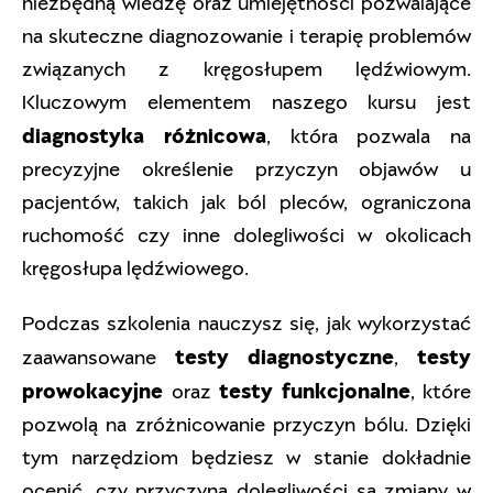
niezbędną wiedzę oraz umiejętności pozwalające
na skuteczne diagnozowanie i terapię problemów
związanych z kręgosłupem lędźwiowym.
Kluczowym elementem naszego kursu jest
diagnostyka różnicowa
, która pozwala na
precyzyjne określenie przyczyn objawów u
pacjentów, takich jak ból pleców, ograniczona
ruchomość czy inne dolegliwości w okolicach
kręgosłupa lędźwiowego.
Podczas szkolenia nauczysz się, jak wykorzystać
testy diagnostyczne
testy
zaawansowane
,
prowokacyjne
testy funkcjonalne
oraz
, które
pozwolą na zróżnicowanie przyczyn bólu. Dzięki
tym narzędziom będziesz w stanie dokładnie
ocenić, czy przyczyną dolegliwości są zmiany w