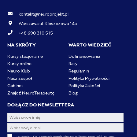
kontakt@neuroprojekt.pl
Warszawa ul. Kleszczowa 14a
+48 690 310 515
NA SKRÓTY
WARTO WIEDZIEĆ
Kursy stacjonarne
Dofinansowania
Kursy online
Raty
Neuro Klub
Regulamin
Nasz zespół
Polityka Prywatności
Gabinet
Polityka Jakości
Znajdź NeuroTerapeutę
Blog
DOŁĄCZ DO NEWSLETTERA
Zapoznałem się i akceptuję Regulamin oraz Politykę Prywatności Centrum