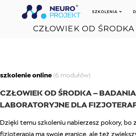
SZKOLENIA
D
CZŁOWIEK OD ŚRODKA
szkolenie online
(6 modułów)
CZŁOWIEK OD ŚRODKA – BADANIA
LABORATORYJNE DLA FIZJOTER
Dzięki temu szkoleniu nabierzesz pokory, bo 
fizjoterapia ma swoje granice, ale też zwięks