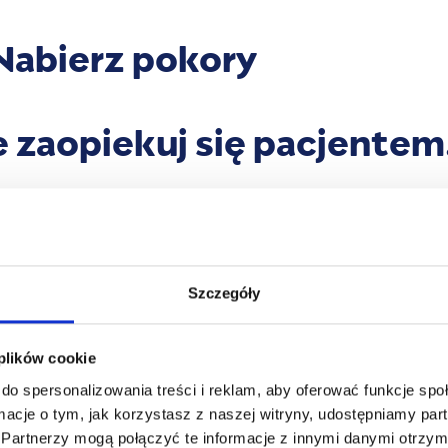
Nabierz pokory
e zaopiekuj się pacjentem
olenie w skrócie:
Szczegóły
.
5
10
 plików cookie
olenia
godzin dydaktycznych
punktów edukacyjn
do spersonalizowania treści i reklam, aby oferować funkcje sp
ormacje o tym, jak korzystasz z naszej witryny, udostępniamy p
Partnerzy mogą połączyć te informacje z innymi danymi otrzym