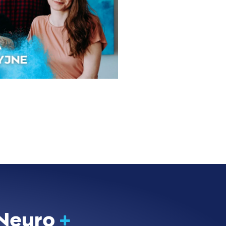
 Neuro
+