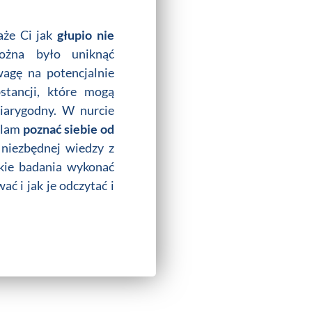
aże Ci jak
głupio nie
ożna było uniknąć
agę na potencjalnie
stancji, które mogą
iarygodny. W nurcie
alam
poznać siebie od
 niezbędnej wiedzy z
akie badania wykonać
ać i jak je odczytać i