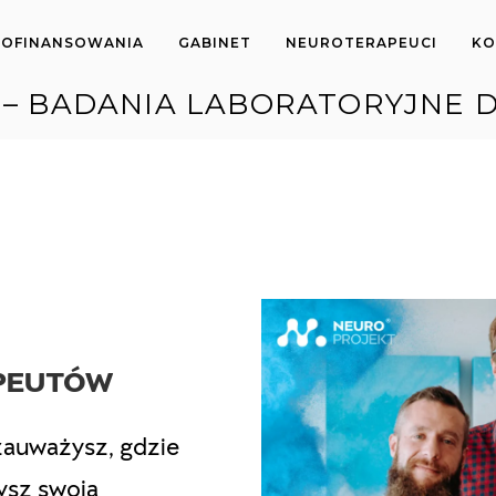
OFINANSOWANIA
GABINET
NEUROTERAPEUCI
KO
 – BADANIA LABORATORYJNE 
APEUTÓW
zauważysz, gdzie
zysz swoją