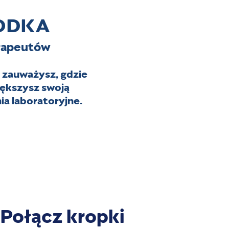
ODKA​
erapeutów
o zauważysz, gdzie
większysz swoją
a laboratoryjne.
Połącz kropki