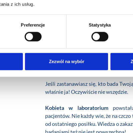
nia z ich usług.
Aldona Gajek
Preferencje
Statystyka
INSTRUKTORKA
Ukończyłam kierunek
analityka me
Medicum im. Ludwika Rydygiera. Po pi
Zezwól na wybór
Z
uzyskałam tytuł
diagnosty laboratory
Jeśli zastanawiasz się, kto bada Twoją
właśnie ja! Oczywiście nie wszędzie.
Kobieta w laboratorium
powstała
pacjentów. Nie każdy wie, że na czczo
od ostatniego posiłku. Wiedza o zakaz
badaniami też nie jest powszechna!