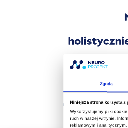
holistyczni
Szk
Zgoda
3 godz. 21 min
Niniejsza strona korzysta z
rzeczywisty czas trwania szk
Wykorzystujemy pliki cookie 
ruch w naszej witrynie. Inf
reklamowym i analitycznym. 