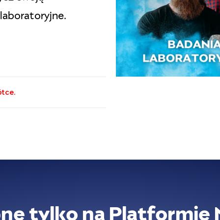
laboratoryjne.
ótce.
ne tylko na Platformie