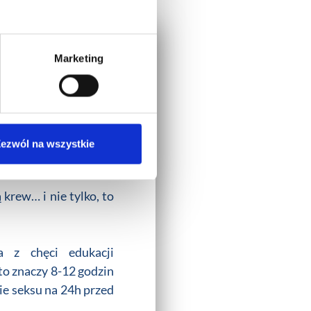
Marketing
dyczna
w Collegium
ęcioletnich studiach
ezwól na wszystkie
jnego
.
 krew… i nie tylko, to
 z chęci edukacji
 to znaczy 8-12 godzin
ie seksu na 24h przed