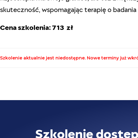
skuteczność, wspomagając terapię o badania 
Cena szkolenia: 713 zł
Szkolenie aktualnie jest niedostępne. Nowe terminy już wkr
Szkolenie dostęp