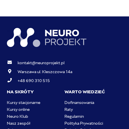
kontakt@neuroprojekt.pl
Warszawa ul. Kleszczowa 14a
+48 690 310 515
NA SKRÓTY
WARTO WIEDZIEĆ
Kursy stacjonarne
Dofinansowania
Kursy online
Raty
Neuro Klub
Regulamin
Nasz zespół
Polityka Prywatności