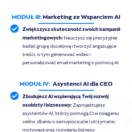
MODUŁ III:
Marketing ze Wsparciem AI
Zwiększysz skuteczność swoich kampanii
marketingowych:
Nauczysz się precyzyjnie
badać grupę docelową i tworzyć angażujące
treści, w tym generować wideo i
personalizować email marketing z pomocą AI.
MODUŁ IV:
Asystenci AI dla CEO
Zbudujesz AI wspierającą Twój rozwój
osobisty i biznesowy:
Zaprojektujesz
asystentów AI, którzy pomogą Ci w osiąganiu
celów, dbaniu o samopoczucie i utrzymaniu
motywacji oraz rozwijaniu biznesy.