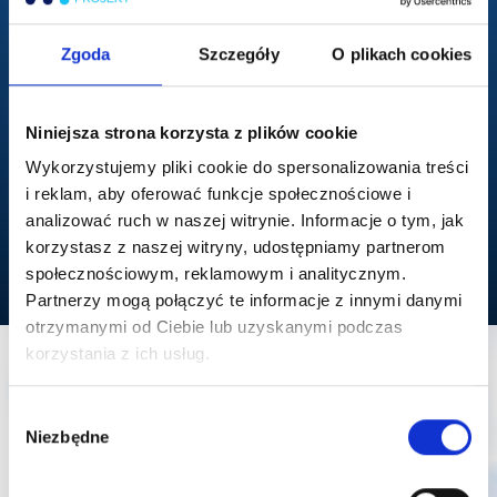
Zgoda
Szczegóły
O plikach cookies
Księga Promptów
- Gotowe
Action Plan
- Spersonalizowany plan
prompty do każdego modułu kursu.
wdrożenia AI w Twoim biznesie - krok
Niniejsza strona korzysta z plików cookie
Oszczędź czas i używaj
po krok
sprawdzonych wzorców.
Wykorzystujemy pliki cookie do spersonalizowania treści
i reklam, aby oferować funkcje społecznościowe i
analizować ruch w naszej witrynie. Informacje o tym, jak
DOŁĄCZAM DO KURSU
korzystasz z naszej witryny, udostępniamy partnerom
społecznościowym, reklamowym i analitycznym.
Partnerzy mogą połączyć te informacje z innymi danymi
otrzymanymi od Ciebie lub uzyskanymi podczas
korzystania z ich usług.
Program kursu
W
Niezbędne
y
b
ó