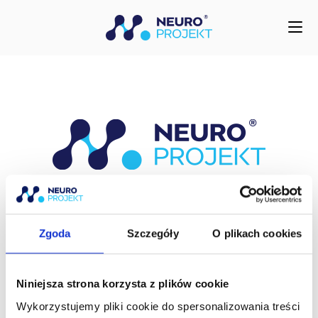
do
treści
DZIĘKUJEMY ZA POTWIERDZENIE
REJESTRACJI!
Zgoda
Szczegóły
O plikach cookies
BEZPŁATNY MATERIAŁ –
,,Praca
Terapeutyczna z Kątem Podmostkowym’’’
Niniejsza strona korzysta z plików cookie
obejrzysz w tym miejscu:
Wykorzystujemy pliki cookie do spersonalizowania treści