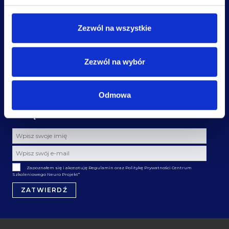
NA SKRÓTY
WARTO WIEDZIEĆ
Zezwól na wszystkie
Kursy stacjonarne
Dofinansowania
Kursy online
Raty
Neuro Klub
Regulamin
Zezwól na wybór
Nasz zespół
Polityka Prywatności
Gabinet
Polityka Jakości
Znajdź NeuroTerapeutę
Blog
Odmowa
DOŁĄCZ DO NEWSLETTERA
Zapoznałem się i akceptuję Regulamin oraz Politykę Prywatności Centrum
Szkoleniowego Neuro Projekt
*
ZATWIERDŹ