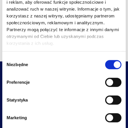
i reklam, aby oferować funkcje społecznościowe i
analizować ruch w naszej witrynie. Informacje o tym, jak
BEZPŁATNY MATERIAŁ
korzystasz z naszej witryny, udostępniamy partnerom
społecznościowym, reklamowym i analitycznym.
Partnerzy mogą połączyć te informacje z innymi danymi
otrzymanymi od Ciebie lub uzyskanymi podczas
korzystania z ich usług.
W
Niezbędne
y
b
ó
Preferencje
r
z
g
Statystyka
kontakt@neuroprojekt.pl
o
d
Warszawa ul. Kleszczowa 14a
Marketing
y
+48 690 310 515