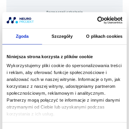
Rozpocznij szkolenie
Dołącz do kursu
Zgoda
Szczegóły
O plikach cookies
Program:
Niniejsza strona korzysta z plików cookie
Materiały szkoleniowe:
Wykorzystujemy pliki cookie do spersonalizowania treści
i reklam, aby oferować funkcje społecznościowe i
analizować ruch w naszej witrynie. Informacje o tym, jak
1. Medycyna Chińska w fizjoterapii – niezbędna
korzystasz z naszej witryny, udostępniamy partnerom
teoria
społecznościowym, reklamowym i analitycznym.
Partnerzy mogą połączyć te informacje z innymi danymi
otrzymanymi od Ciebie lub uzyskanymi podczas
2. Twoje możliwości – prezentacja technik i
korzystania z ich usług.
narzędzi