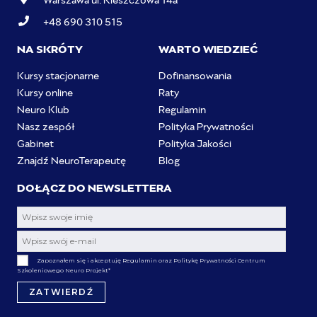
+48 690 310 515
NA SKRÓTY
WARTO WIEDZIEĆ
Kursy stacjonarne
Dofinansowania
Kursy online
Raty
Neuro Klub
Regulamin
Nasz zespół
Polityka Prywatności
Gabinet
Polityka Jakości
Znajdź NeuroTerapeutę
Blog
DOŁĄCZ DO NEWSLETTERA
Zapoznałem się i akceptuję Regulamin oraz Politykę Prywatności Centrum
Szkoleniowego Neuro Projekt
*
ZATWIERDŹ