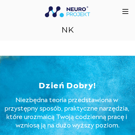
do
treści
NK
Dzień Dobry!
Niezbędna teoria przedstawiona w 
przystępny sposób, praktyczne narzędzia, 
które urozmaicą Twoją codzienną pracę i 
wzniosą ją na dużo wyższy poziom.