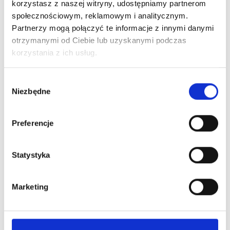
korzystasz z naszej witryny, udostępniamy partnerom
Neuro Klub, to miejsce dla terapeutów,
społecznościowym, reklamowym i analitycznym.
Partnerzy mogą połączyć te informacje z innymi danymi
którzy
otrzymanymi od Ciebie lub uzyskanymi podczas
szukają skutecznych rozwiązań
korzystania z ich usług.
diagnozowania pacjentów.
W
Już niedługo możesz dołączyć do nowej
Niezbędne
y
b
edycji. Zapisz się, aby nie zapomnieć
ó
Preferencje
r
z
g
Statystyka
o
d
Marketing
Zapoznałem się i akceptuję Regulamin oraz Politykę
y
Prywatności Centrum Szkoleniowego Neuro Projekt
ZATWIERDŹ