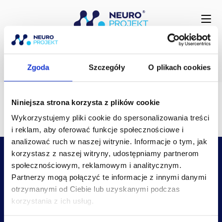
do
treści
PREFERENCJE
KOMUNIKACJI
Zgoda
Szczegóły
O plikach cookies
Niniejsza strona korzysta z plików cookie
[shopmagic_communication_preferences]
Wykorzystujemy pliki cookie do spersonalizowania treści
i reklam, aby oferować funkcje społecznościowe i
analizować ruch w naszej witrynie. Informacje o tym, jak
korzystasz z naszej witryny, udostępniamy partnerom
społecznościowym, reklamowym i analitycznym.
Partnerzy mogą połączyć te informacje z innymi danymi
otrzymanymi od Ciebie lub uzyskanymi podczas
korzystania z ich usług.
kontakt@neuroprojekt.pl