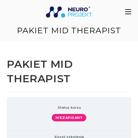
do
treści
PAKIET MID THERAPIST
PAKIET MID
THERAPIST
Status kursu
NIEZAPISANY
Koszt szkolenia