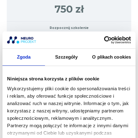
750 zł
Rozpocznij szkolenie
Dołącz do Neuro Klubu
Zgoda
Szczegóły
O plikach cookies
Neuro Klub Szkolenia
Niniejsza strona korzysta z plików cookie
NEURO-KOLANO
Wykorzystujemy pliki cookie do spersonalizowania treści
i reklam, aby oferować funkcje społecznościowe i
analizować ruch w naszej witrynie. Informacje o tym, jak
POSTĘP SZKOLENIA
korzystasz z naszej witryny, udostępniamy partnerom
0% UKOŃCZONYCH LEKCJI
0/0 Lekcji
TESTY NERWOWO-MIĘŚNIOWE:
społecznościowym, reklamowym i analitycznym.
DIAGNOSTYKA CAŁEGO CIAŁA
Partnerzy mogą połączyć te informacje z innymi danymi
otrzymanymi od Ciebie lub uzyskanymi podczas