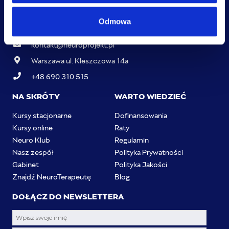
Odmowa
kontakt@neuroprojekt.pl
Warszawa ul. Kleszczowa 14a
+48 690 310 515
NA SKRÓTY
WARTO WIEDZIEĆ
Kursy stacjonarne
Dofinansowania
Kursy online
Raty
Neuro Klub
Regulamin
Nasz zespół
Polityka Prywatności
Gabinet
Polityka Jakości
Znajdź NeuroTerapeutę
Blog
DOŁĄCZ DO NEWSLETTERA