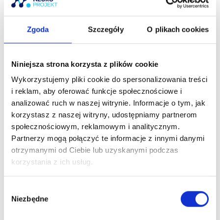
Rozpocznij szkolenie
Zgoda
Szczegóły
O plikach cookies
Dołącz do Neuro Klubu
Niniejsza strona korzysta z plików cookie
Wykorzystujemy pliki cookie do spersonalizowania treści
Neuro Klub Szkolenia
i reklam, aby oferować funkcje społecznościowe i
analizować ruch w naszej witrynie. Informacje o tym, jak
korzystasz z naszej witryny, udostępniamy partnerom
NEURODIAGNOSTYKA I TERAPIA W
społecznościowym, reklamowym i analitycznym.
BÓLACH GŁOWY
Partnerzy mogą połączyć te informacje z innymi danymi
otrzymanymi od Ciebie lub uzyskanymi podczas
POSTĘP SZKOLENIA
korzystania z ich usług.
0% UKOŃCZONYCH LEKCJI
0/0 Lekcji
NEURO-KOLANO
W
Niezbędne
y
POSTĘP SZKOLENIA
0% UKOŃCZONYCH LEKCJI
0/0 Lekcji
Newsletter
b