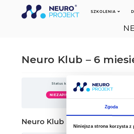
do
treści
SZKOLENIA
D
NE
Neuro Klub – 6 miesię
Status kursu
K
NIEZAPISANY
Zgoda
Neuro Klub Szkolenia
Niniejsza strona korzysta z