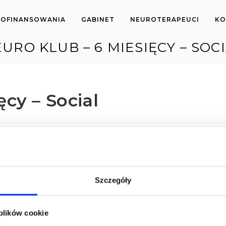
OFINANSOWANIA
GABINET
NEUROTERAPEUCI
KO
URO KLUB – 6 MIESIĘCY – SOC
cy – Social
oszt szkolenia
Rozpocznij szkolenie
699
Dołącz do Neuro Klubu
Szczegóły
 plików cookie