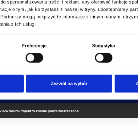
do spersonalizowania treści i reklam, aby oferować funkcje sp
ormacje o tym, jak korzystasz z naszej witryny, udostępniamy p
Partnerzy mogą połączyć te informacje z innymi danymi otrzym
nia z ich usług.
0% UKOŃCZONYCH LEKCJI
0/0 Lekcji
WARTO WIEDZIEĆ
DOŁĄCZ DO NEWSLETTERA
Preferencje
Statystyka
Dofinansowania
Raty
Regulamin
Zapoznałem się i akceptuję Regulamin oraz Polit
Polityka Prywatności
Prywatności Centrum Szkoleniowego Neuro Projekt
*
Polityka Jakości
Zezwól na wybór
Z
ZATWIERDŹ
Blog
2026 Neuro Projekt Wszelkie prawa zastrzeżone