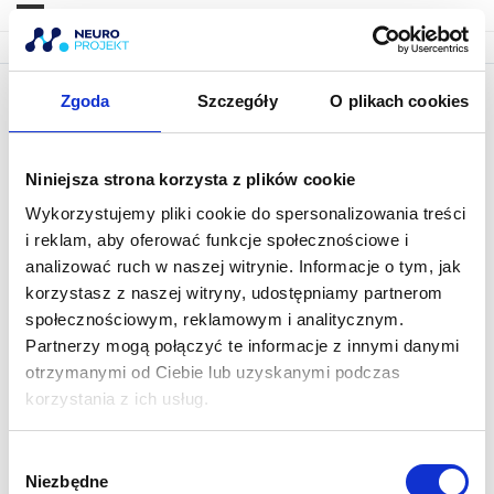
Zgoda
Szczegóły
O plikach cookies
09.05.2022 – “Niespodziewane
skutki urazów głowy” (Maciej
Niniejsza strona korzysta z plików cookie
Duczyński)
Wykorzystujemy pliki cookie do spersonalizowania treści
i reklam, aby oferować funkcje społecznościowe i
analizować ruch w naszej witrynie. Informacje o tym, jak
korzystasz z naszej witryny, udostępniamy partnerom
społecznościowym, reklamowym i analitycznym.
OPIS MATERIAu0141U
Partnerzy mogą połączyć te informacje z innymi danymi
W tej #neurokawie porozmawiamy o tym, jakie
otrzymanymi od Ciebie lub uzyskanymi podczas
korzystania z ich usług.
odlegu0142e skutki mou017ce mieu0107 uraz
gu0142owy. Jestem pewien, u017ce dotyczy to
W
duu017cej czu0119u015bci Twoich pacjentu00f3w!
Niezbędne
y