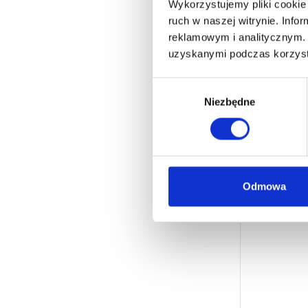
Wykorzystujemy pliki cookie 
ruch w naszej witrynie. Inf
reklamowym i analitycznym. 
uzyskanymi podczas korzysta
W
Niezbędne
y
b
ó
r
z
g
Odmowa
o
d
y