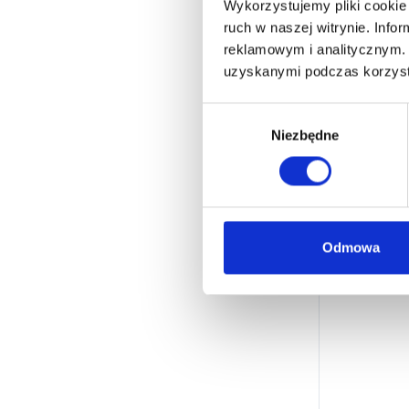
Wykorzystujemy pliki cookie 
ruch w naszej witrynie. Inf
reklamowym i analitycznym. 
uzyskanymi podczas korzysta
W
Niezbędne
y
b
ó
r
z
g
Odmowa
o
d
y