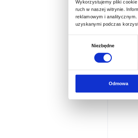
Wykorzystujemy pliki cookie 
ruch w naszej witrynie. Inf
reklamowym i analitycznym. 
uzyskanymi podczas korzysta
W
Niezbędne
y
b
ó
r
z
g
Odmowa
o
d
y