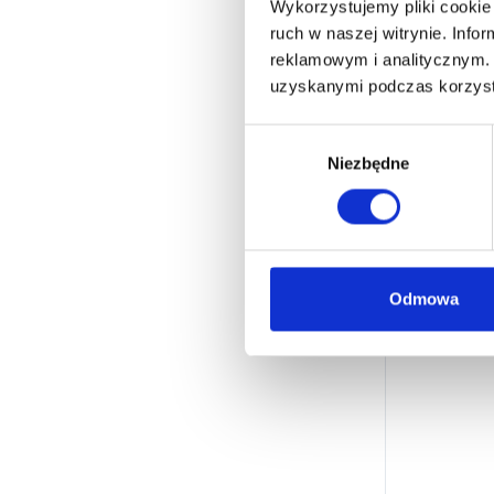
Wykorzystujemy pliki cookie 
ruch w naszej witrynie. Inf
reklamowym i analitycznym. 
uzyskanymi podczas korzysta
W
Niezbędne
y
b
ó
r
z
g
Odmowa
o
d
y