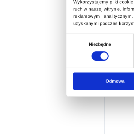
Wykorzystujemy pliki cookie 
ruch w naszej witrynie. Inf
reklamowym i analitycznym. 
uzyskanymi podczas korzysta
W
Niezbędne
y
b
ó
r
z
g
Odmowa
o
d
y