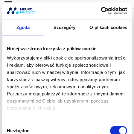
Zgoda
Szczegóły
O plikach cookies
2. Analiza posturalna na potrzeby
pracy z kręgosłupem
Niniejsza strona korzysta z plików cookie
Wykorzystujemy pliki cookie do spersonalizowania treści
i reklam, aby oferować funkcje społecznościowe i
analizować ruch w naszej witrynie. Informacje o tym, jak
korzystasz z naszej witryny, udostępniamy partnerom
społecznościowym, reklamowym i analitycznym.
Partnerzy mogą połączyć te informacje z innymi danymi
otrzymanymi od Ciebie lub uzyskanymi podczas
korzystania z ich usług.
W
Niezbędne
y