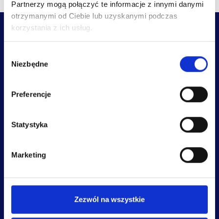
Partnerzy mogą połączyć te informacje z innymi danymi
otrzymanymi od Ciebie lub uzyskanymi podczas
korzystania z ich usług.
W
Niezbędne
y
b
ó
kontakt@neuroprojekt.pl
Preferencje
r
Warszawa ul. Kleszczowa 14a
z
+48 690 310 515
g
Statystyka
o
NA SKRÓTY
WARTO WIEDZIEĆ
d
Marketing
Kursy stacjonarne
Dofinansowania
y
Kursy online
Raty
Neuro Klub
Regulamin
Nasz zespół
Polityka Prywatności
Zezwól na wszystkie
Gabinet
Polityka Jakości
Znajdź NeuroTerapeutę
Blog