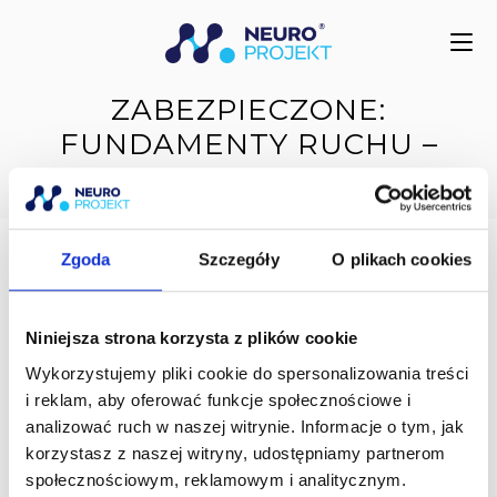
do
treści
ZABEZPIECZONE:
FUNDAMENTY RUCHU –
SKRYPT
Zgoda
Szczegóły
O plikach cookies
Treść jest chroniona hasłem. Aby ją zobaczyć, proszę
wpisać hasło:
Niniejsza strona korzysta z plików cookie
Wykorzystujemy pliki cookie do spersonalizowania treści
Hasło:
i reklam, aby oferować funkcje społecznościowe i
analizować ruch w naszej witrynie. Informacje o tym, jak
korzystasz z naszej witryny, udostępniamy partnerom
społecznościowym, reklamowym i analitycznym.