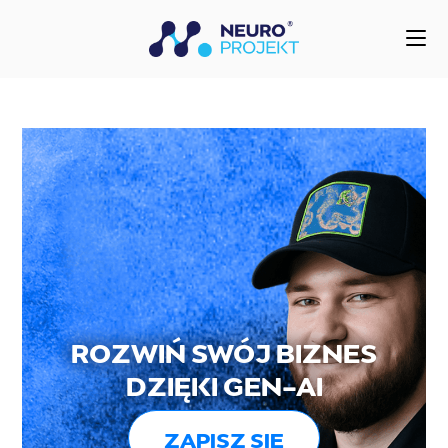
do
treści
ROZWIŃ SWÓJ BIZNES
DZIĘKI GEN-AI
ZAPISZ SIĘ