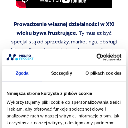
Prowadzenie własnej działalności w XXI
wieku bywa frustrujące.
Ty musisz być
specjalistą od sprzedaży, marketingu, obsługi
klienta, finansów i wielu innych rzeczy. Często
brakuje czasu, a zarządzanie zespołem bywa
równie dużym wyzwaniem.
Zgoda
Szczegóły
O plikach cookies
Wyobraź sobie, jak to jest mieć
asystenta, który pracuje 24/7
,jest szybki,
Niniejsza strona korzysta z plików cookie
efektywny, wnosi nową perspektywę i
Wykorzystujemy pliki cookie do spersonalizowania treści
oszczędza Ci kilka godzin pracy dziennie?
i reklam, aby oferować funkcje społecznościowe i
analizować ruch w naszej witrynie. Informacje o tym, jak
Dziś każdy z Nas, może mieć takiego
korzystasz z naszej witryny, udostępniamy partnerom